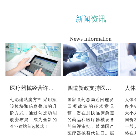
新闻
资讯
——
News Information
医疗器械经营许可证存在的意义
四道新政支持医疗器械发展
人体骨
七彩建站魔方™ 采用预
国家食药总局近日连发
人体
设模块和信息叠加的升
四项政策的征求意见
多少
阶方式，通过勾选功能
稿，旨在加快临床急需
大小
改变布局，成为全新的
的药品和医疗器械设备
同价
企业建站首选模式！
的审评审批，鼓励国产
一般
医疗器械替代进口。据
格在