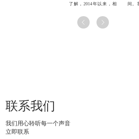
了解，2014年以来，相
间。
关部门已发布20余项政
代医
策支持国产医疗器械产
专门
业的发展。其中，高端
诊进
医疗器械设备国产化是
如您
重点鼓励方向。政...
接联系
联系我们
我们用心聆听每一个声音
立即联系