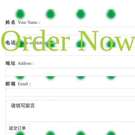
姓名
Your Name：
电话
Phone or Mobile：
地址
Address：
邮箱
Email：